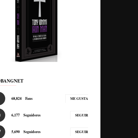
DBANGNET
68,824
Fans
ME GUSTA
6,177
Seguidores
SEGUIR
5,690
Seguidores
SEGUIR