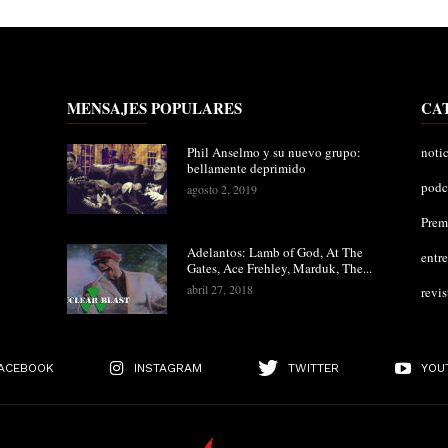
MENSAJES POPULARES
CA
Phil Anselmo y su nuevo grupo:
notic
bellamente deprimido
podc
agosto 2, 2019
Pre
Adelantos: Lamb of God, At The
entre
Gates, Ace Frehley, Marduk, The...
abril 27, 2018
revis
ACEBOOK
INSTAGRAM
TWITTER
YOU