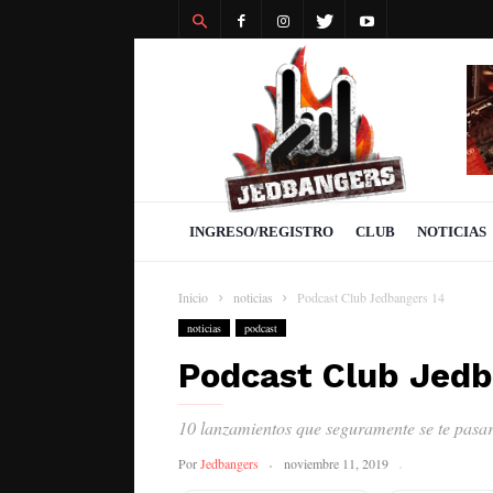
Revista
Jedbangers
INGRESO/REGISTRO
CLUB
NOTICIAS
Inicio
noticias
Podcast Club Jedbangers 14
noticias
podcast
Podcast Club Jedb
10 lanzamientos que seguramente se te pasa
Por
Jedbangers
noviembre 11, 2019