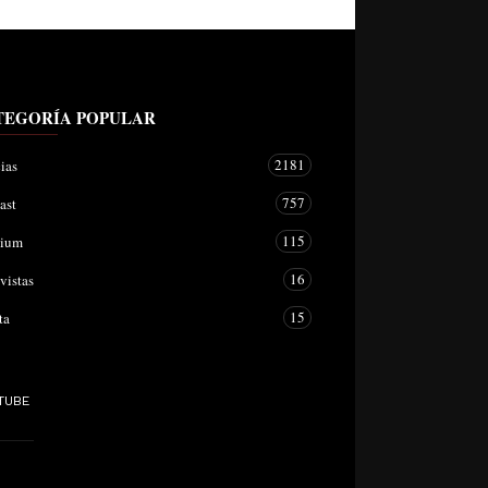
TEGORÍA POPULAR
2181
ias
757
ast
115
mium
16
vistas
15
ta
TUBE