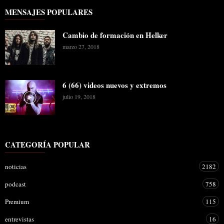
MENSAJES POPULARES
Cambio de formación en Helker
marzo 27, 2018
6 (66) videos nuevos y extremos
julio 19, 2018
CATEGORÍA POPULAR
noticias
2182
podcast
758
Premium
115
entrevistas
16