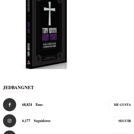
JEDBANGNET
68,824
Fans
ME GUSTA
6,177
Seguidores
SEGUIR