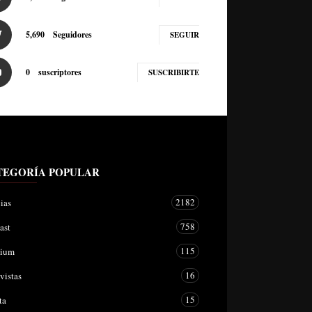
5,690
Seguidores
SEGUIR
0
suscriptores
SUSCRIBIRTE
TEGORÍA POPULAR
2182
ias
758
ast
115
mium
16
vistas
15
ta