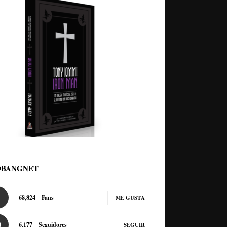
DBANGNET
68,824
Fans
ME GUSTA
6,177
Seguidores
SEGUIR