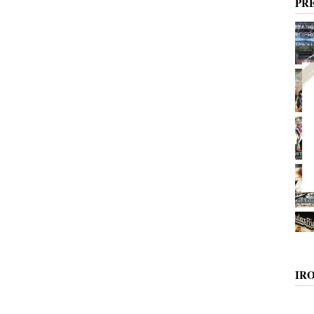
PR
IR