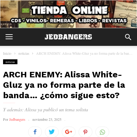
Inicio
noticias
ARCH ENEMY: Alissa White-Gluz ya no forma parte de la banda… ¿cómo...
noticias
ARCH ENEMY: Alissa White-
Gluz ya no forma parte de la
banda… ¿cómo sigue esto?
Y además: Alissa ya publicó un tema solista
Por
Jedbangers
noviembre 23, 2025