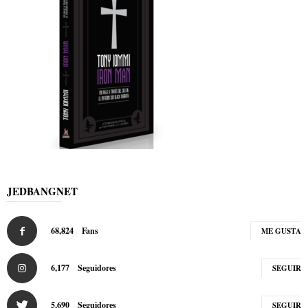
JEDBANGNET
68,824
Fans
ME GUSTA
6,177
Seguidores
SEGUIR
5,690
Seguidores
SEGUIR