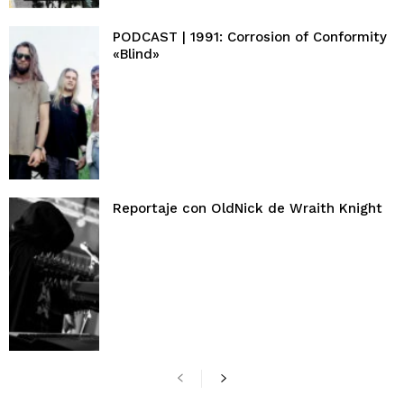
PODCAST | 1991: Corrosion of Conformity
«Blind»
Reportaje con OldNick de Wraith Knight