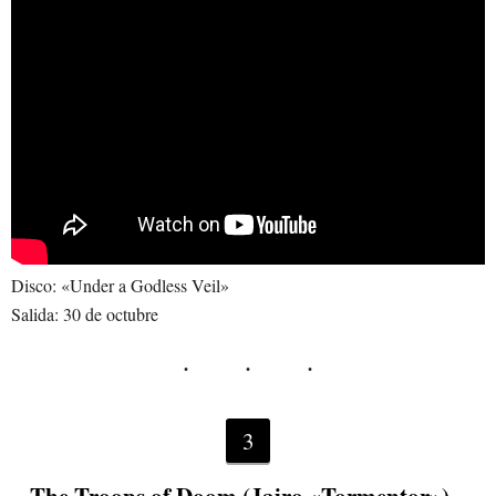
Disco: «Under a Godless Veil»
Salida: 30 de octubre
3
The Troops of Doom (Jairo «Tormentor») –