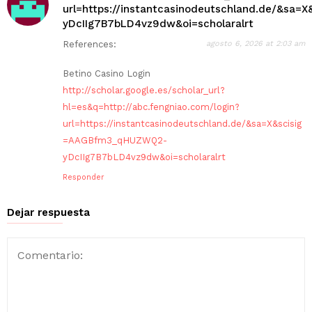
url=https://instantcasinodeutschland.de/&sa
yDcIIg7B7bLD4vz9dw&oi=scholaralrt
References:
agosto 6, 2026 at 2:03 am
Betino Casino Login
http://scholar.google.es/scholar_url?
hl=es&q=http://abc.fengniao.com/login?
url=https://instantcasinodeutschland.de/&sa=X&scisig
=AAGBfm3_qHUZWQ2-
yDcIIg7B7bLD4vz9dw&oi=scholaralrt
Responder
Dejar respuesta