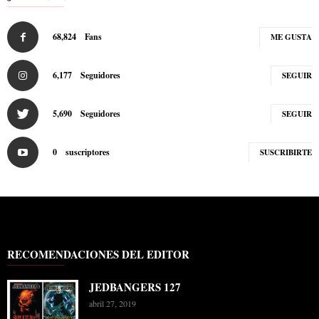
68,824
Fans
ME GUSTA
6,177
Seguidores
SEGUIR
5,690
Seguidores
SEGUIR
0
suscriptores
SUSCRIBIRTE
RECOMENDACIONES DEL EDITOR
JEDBANGERS 127
abril 27, 2019