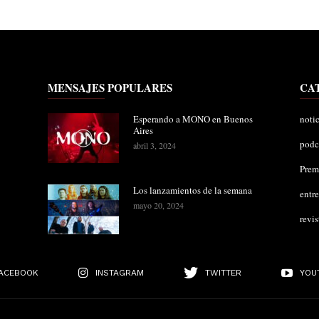
MENSAJES POPULARES
CA
Esperando a MONO en Buenos
notic
Aires
podc
abril 3, 2024
Pre
Los lanzamientos de la semana
entre
mayo 20, 2024
revis
ACEBOOK
INSTAGRAM
TWITTER
YOU