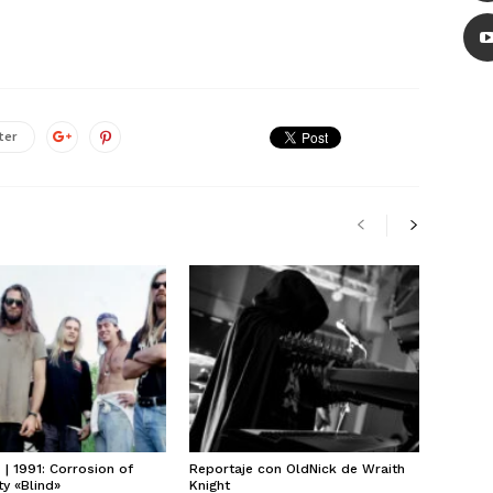
ter
| 1991: Corrosion of
Reportaje con OldNick de Wraith
y «Blind»
Knight