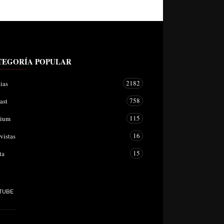
TEGORÍA POPULAR
2182
ias
758
ast
115
mium
16
vistas
15
ta
TUBE