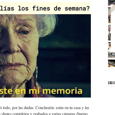
IR
 todo, por las dudas. Conclusión: estás en tu casa y las
is shows completos y grabados a varias cámaras (bueno,