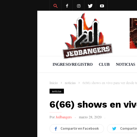
Revista
Jedbangers
INGRESO/REGISTRO
CLUB
NOTICIAS
Inicio
noticias
6(66) shows en vivo para ver desde t
noticias
6(66) shows en viv
Por
Jedbangers
marzo 28, 2020
Compartir en Facebook
Compartir