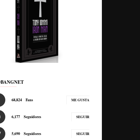
DBANGNET
68,824
Fans
ME GUSTA
6,177
Seguidores
SEGUIR
5,690
Seguidores
SEGUIR