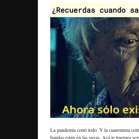
La pandemia cortó todo. Y la cuarentena cortó
bandas están en las suyas. Acá te traemos se