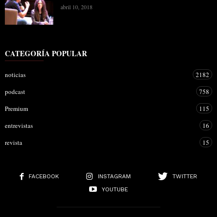
abril 10, 2018
CATEGORÍA POPULAR
noticias
2182
podcast
758
Premium
115
entrevistas
16
revista
15
FACEBOOK
INSTAGRAM
TWITTER
YOUTUBE