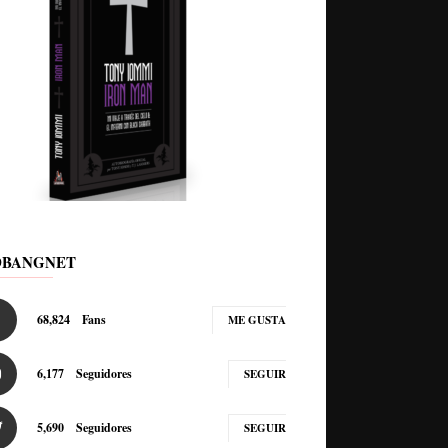
DBANGNET
68,824
Fans
ME GUSTA
6,177
Seguidores
SEGUIR
5,690
Seguidores
SEGUIR