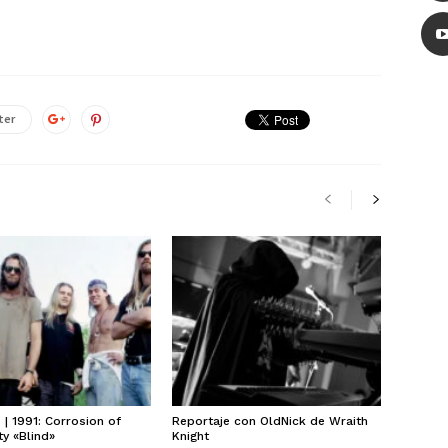
ter
| 1991: Corrosion of
Reportaje con OldNick de Wraith
y «Blind»
Knight