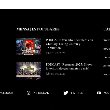
MENSAJES POPULARES
CA
PODCAST: Veranito Recitalero con
notic
Obituary, Living Colour y
Tribulation
podc
febrero 27, 2026
Pre
PODCAST | Resumen 2025: Shows
entre
favoritos, decepcionantes y más!
febrero 10, 2026
revis
ACEBOOK
INSTAGRAM
TWITTER
YOU