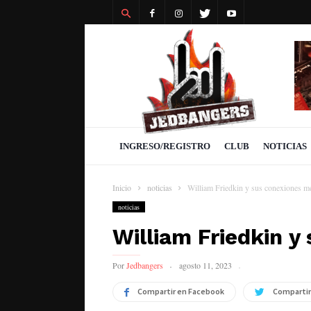
Revista
Jedbangers
INGRESO/REGISTRO
CLUB
NOTICIAS
Inicio
noticias
William Friedkin y sus conexiones me
noticias
William Friedkin y
Por
Jedbangers
agosto 11, 2023
Compartir en Facebook
Compartir