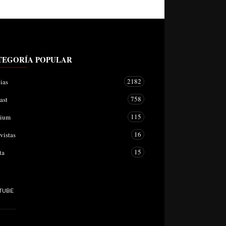
TEGORÍA POPULAR
2182
ias
758
ast
115
mium
16
vistas
15
ta
TUBE