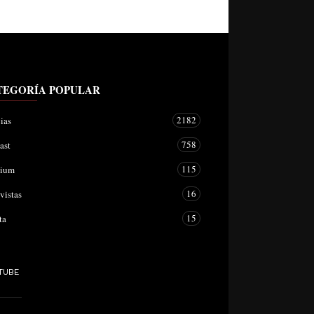
TEGORÍA POPULAR
2182
ias
758
ast
115
mium
16
vistas
15
ta
TUBE