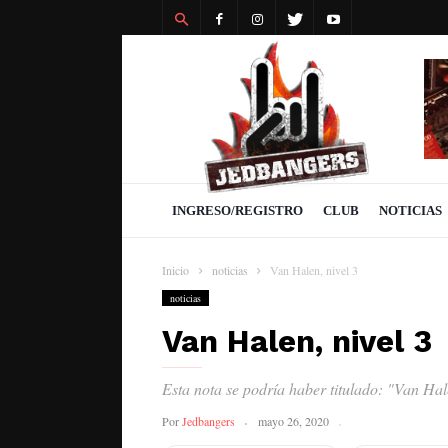
Revista
Jedbangers
INGRESO/REGISTRO
CLUB
NOTICIAS
Inicio
noticias
Van Halen, nivel 3
noticias
Van Halen, nivel 3
Esta nota se podría haber titulado: "Van Ha
Por
Jedbangers
mayo 26, 2020