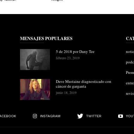
MENSAJES POPULARES
CA
5 de 2018 por Dany Tee
notic
febrero 23, 2019
podc
Pre
Dave Mustaine diagnosticado con
entre
cáncer de garganta
junio 18, 2019
revis
ACEBOOK
INSTAGRAM
TWITTER
YOU