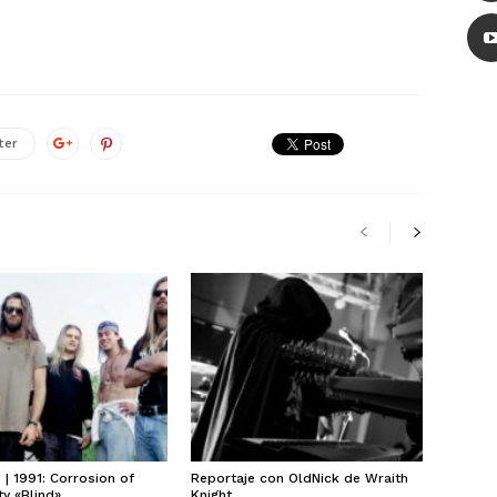
ter
| 1991: Corrosion of
Reportaje con OldNick de Wraith
y «Blind»
Knight