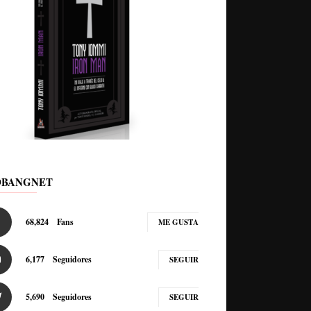
DBANGNET
68,824
Fans
ME GUSTA
6,177
Seguidores
SEGUIR
5,690
Seguidores
SEGUIR