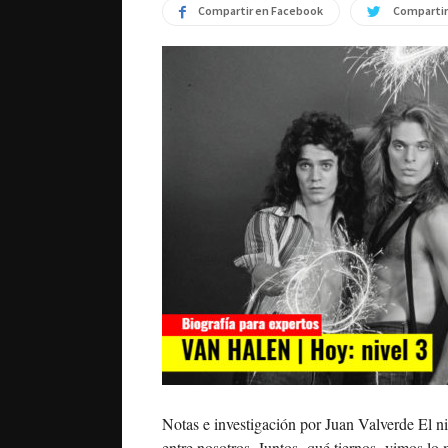
Compartir en Facebook
Compartir
Notas e investigación por Juan Valverde El niv
entre nosotros. Juntos -qué tiernos- vimos lo 