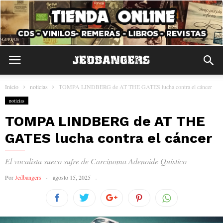
Inicio
noticias
TOMPA LINDBERG de AT THE GATES lucha contra el cáncer
noticias
TOMPA LINDBERG de AT THE
GATES lucha contra el cáncer
El vocalista sueco sufre de Carcinoma Adenoide Quístico
Por
Jedbangers
agosto 15, 2025