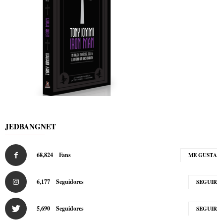
JEDBANGNET
68,824
Fans
ME GUSTA
6,177
Seguidores
SEGUIR
5,690
Seguidores
SEGUIR