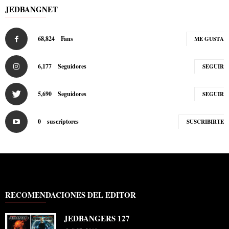
JEDBANGNET
68,824
Fans
ME GUSTA
6,177
Seguidores
SEGUIR
5,690
Seguidores
SEGUIR
0
suscriptores
SUSCRIBIRTE
RECOMENDACIONES DEL EDITOR
JEDBANGERS 127