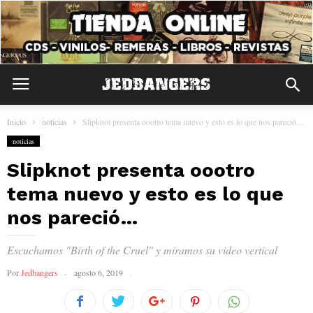
Inicio
noticias
Slipknot presenta oootro tema nuevo y esto es lo que nos pareció…
noticias
Slipknot presenta oootro
tema nuevo y esto es lo que
nos pareció…
Escuchamos "Birth of the Cruel" y miramos su video vertical
Por
Jedbangers
agosto 6, 2019