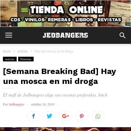
Inicio
noticias
Hay una mosca en mi droga
noticias
Premium
[Semana Breaking Bad] Hay
una mosca en mi droga
El staff de Jedbangers elige sus escenas preferidas, bitch
Por
Jedbangers
octubre 18, 2019