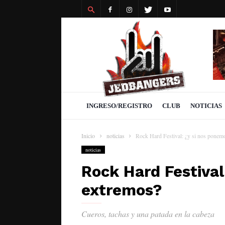
Revista
Jedbangers
INGRESO/REGISTRO
CLUB
NOTICIAS
Inicio
noticias
Rock Hard Festival: ¿y si nos ponem
noticias
Rock Hard Festival
extremos?
Cueros, tachas y una patada en la cabeza