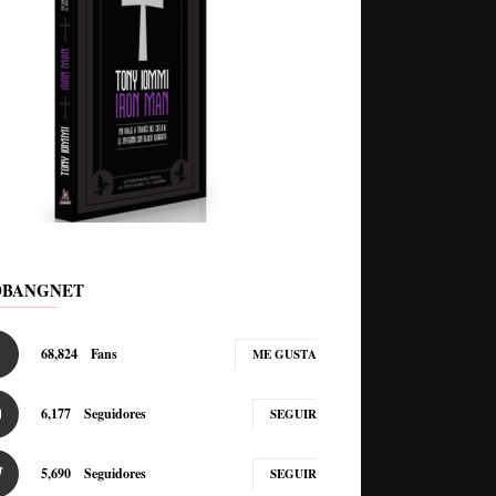
DBANGNET
68,824
Fans
ME GUSTA
6,177
Seguidores
SEGUIR
5,690
Seguidores
SEGUIR