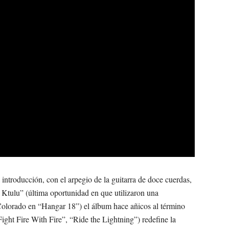
introducción, con el arpegio de la guitarra de doce cuerdas,
f Ktulu” (última oportunidad en que utilizaron una
Colorado en “Hangar 18”) el álbum hace añicos al término
Fight Fire With Fire”, “Ride the Lightning”) redefine la