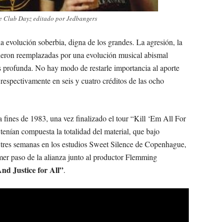
he Club Dayz editado por Jedbangers
a evolución soberbia, digna de los grandes. La agresión, la
eron reemplazadas por una evolución musical abismal
 profunda. No hay modo de restarle importancia al aporte
espectivamente en seis y cuatro créditos de las ocho
 fines de 1983, una vez finalizado el tour “Kill ‘Em All For
enían compuesta la totalidad del material, que bajo
 tres semanas en los estudios Sweet Silence de Copenhague,
mer paso de la alianza junto al productor Flemming
d Justice for All”
.