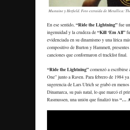
Mustaine y Hetfield. Foto extraída de Metallica: T
“Ride the Lightning”
En ese sentido,
fue un
“Kill ‘Em All”
ingenuidad y la crudeza de
fu
evidenciada en su dinamismo y una lírica más
compositivo de Burton y Hammett, presentes r
canciones que conformaron el tracklist final.
“Ride the Lightning”
comenzó a escribirse a
One” junto a Raven. Para febrero de 1984 ya t
sugerencia de Lars Ulrich se grabó en menos
Dinamarca, su país natal, lo que marcó el pri
“… An
Rasmussen, una unión que finalizó tras