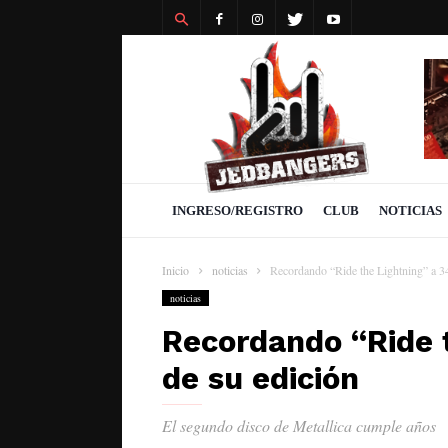
Revista
Jedbangers
INGRESO/REGISTRO
CLUB
NOTICIAS
Inicio
noticias
Recordando “Ride the Lightning” a 34
noticias
Recordando “Ride 
de su edición
El segundo disco de Metallica cumple años