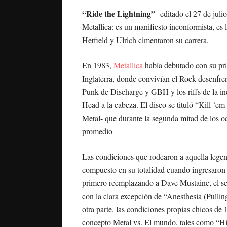
“Ride the Lightning”
-editado el 27 de juli
Metallica: es un manifiesto inconformista, es 
Hetfield y Ulrich cimentaron su carrera.
En 1983,
Metallica
había debutado con su prim
Inglaterra, donde convivían el Rock desenfr
Punk de Discharge y GBH y los riffs de la 
Head a la cabeza. El disco se tituló “Kill ‘em
Metal- que durante la segunda mitad de los oc
promedio
Las condiciones que rodearon a aquella legend
compuesto en su totalidad cuando ingresaron 
primero reemplazando a Dave Mustaine, el s
con la clara excepción de “Anesthesia (Pullin
otra parte, las condiciones propias chicos de 1
concepto Metal vs. El mundo, tales como “Hit