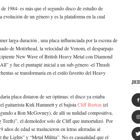
o de 1984- es más que el segundo disco de estudio de
la evolución de un género y es la plataforma en la cual
er larga duración , una placa influenciada por la escena de
enado de Motörhead, la velocidad de Venom, el desparpajo
incipiente New Wave of British Heavy Metal con Diamond
 All” y fue el puntapié inicial a un sub-género -el Thrash
hentas se transformaría en el estilo favorito del Heavy
JE
aria placa distaron de ser óptimas: el disco ya estaba
el guitarrista Kirk Hammett y el bajista
Cliff Burton
(el
egundo a Ron McGovney), de allí su nulidad compositiva,
g Teeth)”, el demoledor solo de Cliff que inmortalizó. Por
9 años de edad se traslucieron en letras aferradas al
 the Lights” y “Metal Militia”. No es casualidad que el