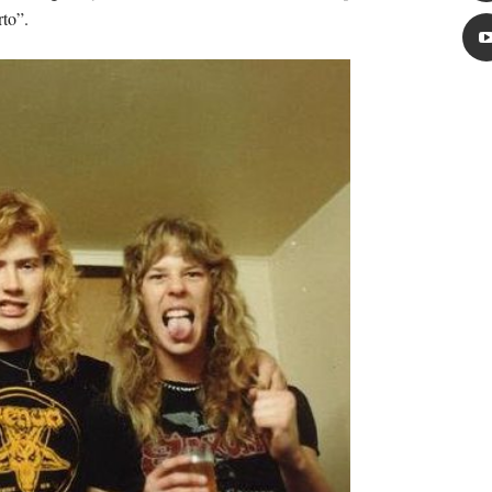
rto”.