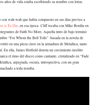
res años de vida estaba escribiendo su nombre con letras
jo con wah-wah que había compuesto en sus días previos a
ve is To Die
, en esa época Cliff tocaba con Mike Bordin en
 integrantes de Faith No More. Aquella intro de bajo terminó
ombre “For Whom the Bell Tolls” -basada en la novela de
irtió en una pieza clave en la armadura de Metallica, tanto
. En ella, James Hetfield denota un crecimiento insólito
arca el rimo del disco) como cantante, cristalizado en “Fade
etallica, arpegiada, oscura, introspectiva, con un gran
 machado a toda tromba.