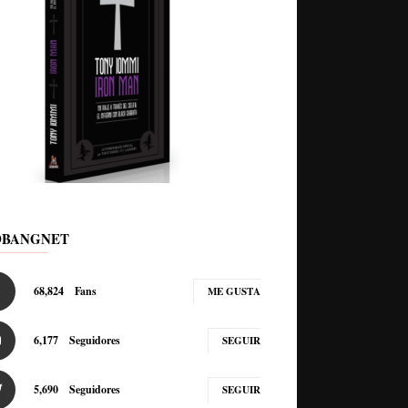
DBANGNET
68,824
Fans
ME GUSTA
6,177
Seguidores
SEGUIR
5,690
Seguidores
SEGUIR