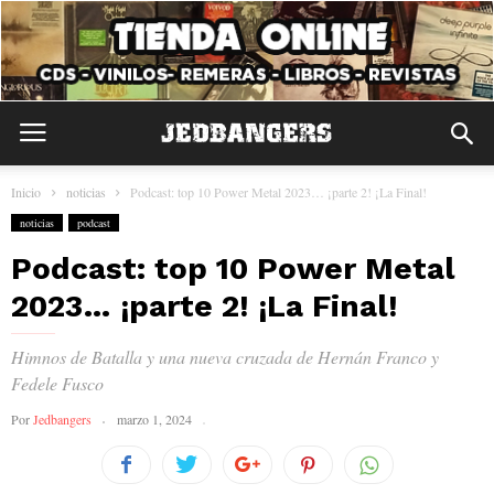
Inicio
noticias
Podcast: top 10 Power Metal 2023… ¡parte 2! ¡La Final!
noticias
podcast
Podcast: top 10 Power Metal
2023… ¡parte 2! ¡La Final!
Himnos de Batalla y una nueva cruzada de Hernán Franco y
Fedele Fusco
Por
Jedbangers
marzo 1, 2024