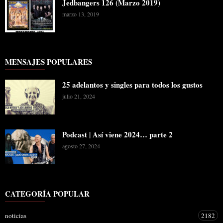
Jedbangers 126 (Marzo 2019)
marzo 13, 2019
MENSAJES POPULARES
25 adelantos y singles para todos los gustos
julio 21, 2024
Podcast | Así viene 2024… parte 2
agosto 27, 2024
CATEGORÍA POPULAR
noticias
2182