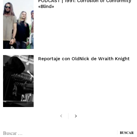
PODCAST | 1991: Corrosion of Conformity
«Blind»
Reportaje con OldNick de Wraith Knight
Buscar: