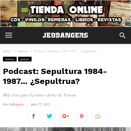
Inicio
noticias
Podcast: Sepultura 1984-1987… ¿Sepultrua?
noticias
podcast
Podcast: Sepultura 1984-
1987… ¿Sepultrua?
Más true que el primer demo de Venom
Por
Jedbangers
julio 27, 2023