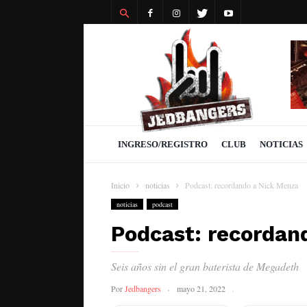
Revista
Jedbangers
INGRESO/REGISTRO
CLUB
NOTICIAS
Inicio
noticias
Podcast: recordando a Nick Menza
noticias
podcast
Podcast: recordan
Seis años sin el gran baterista de Megadeth
Por
Jedbangers
mayo 21, 2022