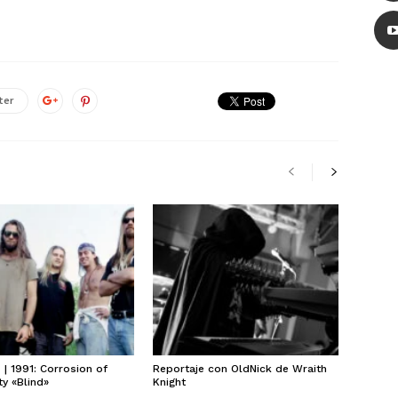
ter
| 1991: Corrosion of
Reportaje con OldNick de Wraith
y «Blind»
Knight