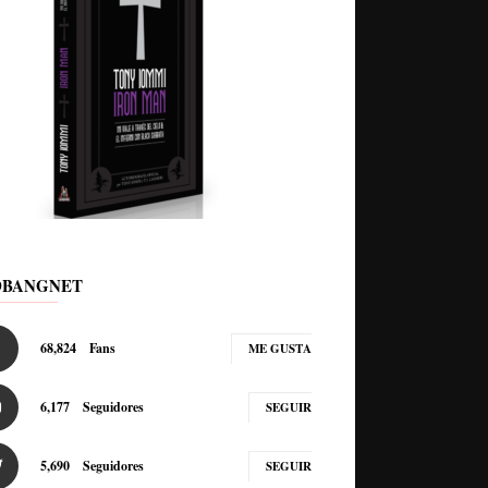
DBANGNET
68,824
Fans
ME GUSTA
6,177
Seguidores
SEGUIR
5,690
Seguidores
SEGUIR