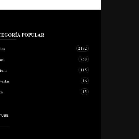
TEGORÍA POPULAR
2182
ias
758
ast
115
mium
16
vistas
15
ta
TUBE