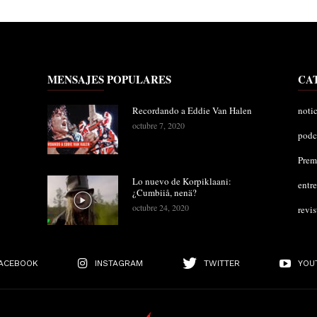
MENSAJES POPULARES
CA
Recordando a Eddie Van Halen
notic
octubre 7, 2020
podc
Pre
Lo nuevo de Korpiklaani:
entre
¿Cumbiiå, nenä?
octubre 24, 2020
revis
ACEBOOK
INSTAGRAM
TWITTER
YOU