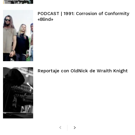
PODCAST | 1991: Corrosion of Conformity
«Blind»
Reportaje con OldNick de Wraith Knight