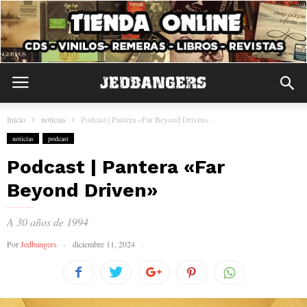
Inicio
noticias
Podcast | Pantera «Far Beyond Driven»
noticias
podcast
Podcast | Pantera «Far
Beyond Driven»
A 30 años de 1994
Por
Jedbangers
diciembre 11, 2024