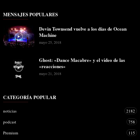
MENSAJES POPULARES
Devin Townsend vuelve a los días de Ocean
Machine
mayo 25, 2018
Ghost: «Dance Macabre» y el video de las
«reacciones»
mayo 21, 2018
CATEGORÍA POPULAR
noticias
2182
podcast
758
Premium
115