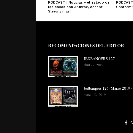
PODCAST | Noticias y el estado de
PODCAST 
las cosas con Anthrax, Accept,
Conformit
Sleep y más!
RECOMENDACIONES DEL EDITOR
JEDBANGERS 127
abril 27, 2019
Jedbangers 126 (Marzo 2019)
marzo 13, 2019
F