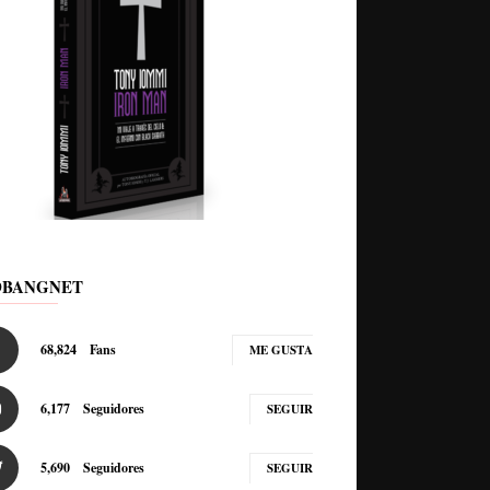
DBANGNET
68,824
Fans
ME GUSTA
6,177
Seguidores
SEGUIR
5,690
Seguidores
SEGUIR