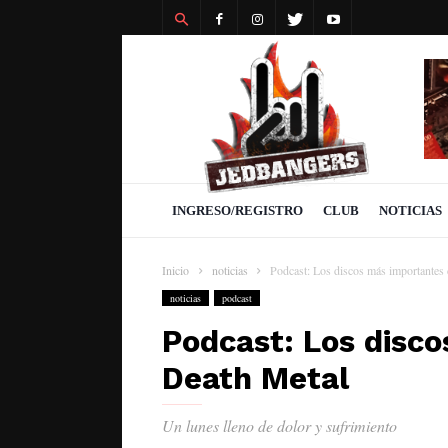
Revista
Jedbangers
INGRESO/REGISTRO
CLUB
NOTICIAS
Inicio
noticias
Podcast: Los discos más importantes 
noticias
podcast
Podcast: Los disc
Death Metal
Un lunes lleno de dolor y sufrimiento