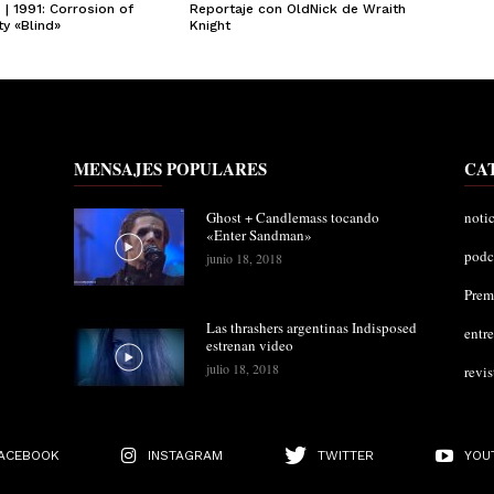
| 1991: Corrosion of
Reportaje con OldNick de Wraith
y «Blind»
Knight
MENSAJES POPULARES
CA
Ghost + Candlemass tocando
notic
«Enter Sandman»
podc
junio 18, 2018
Pre
Las thrashers argentinas Indisposed
entre
estrenan video
julio 18, 2018
revis
ACEBOOK
INSTAGRAM
TWITTER
YOU