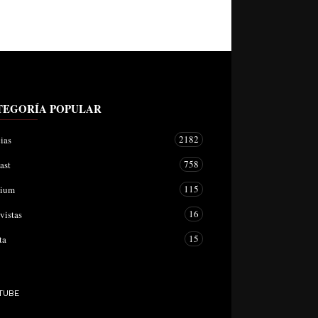
TEGORÍA POPULAR
2182
ias
758
ast
115
mium
16
vistas
15
ta
TUBE