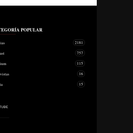
TEGORÍA POPULAR
2181
ias
757
ast
115
mium
16
vistas
15
ta
TUBE