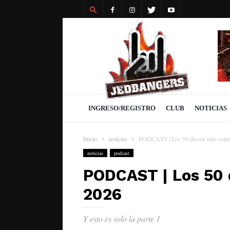
Revista
Jedbangers
INGRESO/REGISTRO
CLUB
NOTICIAS
Inicio
noticias
PODCAST | Los 50 discos más espe
noticias
podcast
PODCAST | Los 50 
2026
Y esto es solo la parte 1