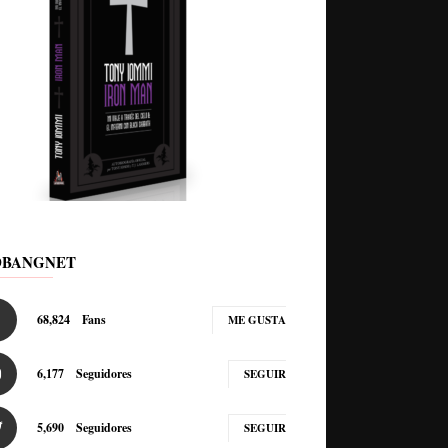
DBANGNET
68,824
Fans
ME GUSTA
6,177
Seguidores
SEGUIR
5,690
Seguidores
SEGUIR