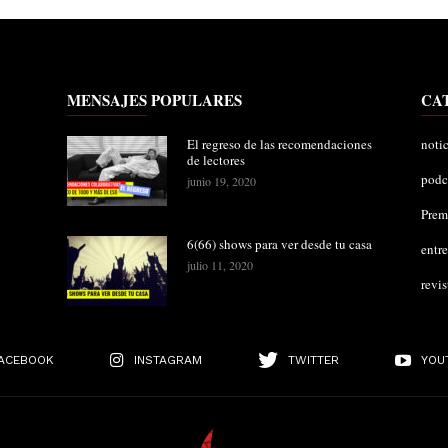
MENSAJES POPULARES
CA
El regreso de las recomendaciones
notic
de lectores
podc
junio 19, 2020
Pre
6(66) shows para ver desde tu casa
entre
julio 11, 2020
revis
ACEBOOK
INSTAGRAM
TWITTER
YOU