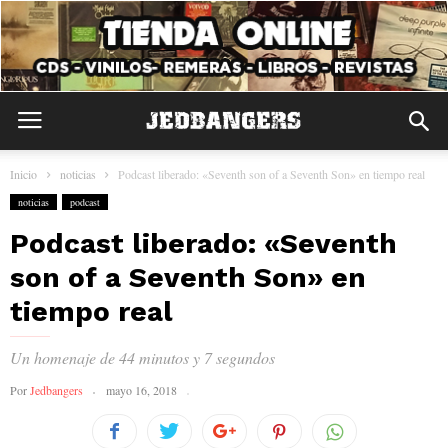
Inicio
noticias
Podcast liberado: «Seventh son of a Seventh Son» en tiempo real
noticias
podcast
Podcast liberado: «Seventh
son of a Seventh Son» en
tiempo real
Un homenaje de 44 minutos y 7 segundos
Por
Jedbangers
mayo 16, 2018