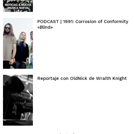
PODCAST | 1991: Corrosion of Conformity
«Blind»
Reportaje con OldNick de Wraith Knight