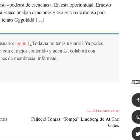
moso «podcast de escuchas». En esta oportunidad, Ernesto
 seleccionaban canciones y eso servía de excusa para
de temas Gggolddd […]
 usuario:
log in
| ¿Todavía no tenés usuario? Ya podés
b con el mejor contenido y además, colaborá con
anes de membresía, informate:
JE
ARTÍCULO SIGUIENTE
enos
Falleció Tomas “Tompa” Lindberg de At The
Gates