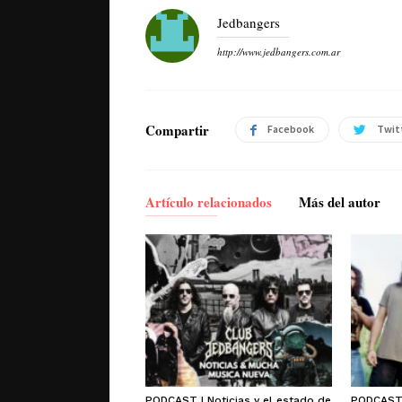
Jedbangers
http://www.jedbangers.com.ar
Compartir
Facebook
Twit
Artículo relacionados
Más del autor
PODCAST | Noticias y el estado de
PODCAST 