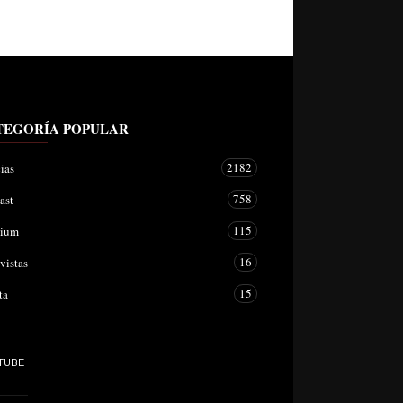
TEGORÍA POPULAR
2182
ias
758
ast
115
mium
16
vistas
15
ta
TUBE