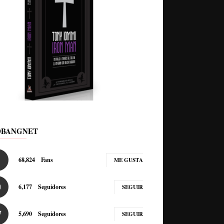
DBANGNET
68,824
Fans
ME GUSTA
6,177
Seguidores
SEGUIR
5,690
Seguidores
SEGUIR