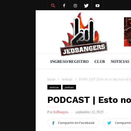
Revista
Jedbangers
INGRESO/REGISTRO
CLUB
NOTICIAS
Inicio
noticias
PODCAST | Esto no es una lista de t
noticias
podcast
PODCAST | Esto no 
Por
Jedbangers
septiembre 12, 2025
Compartir en Facebook
Compartir