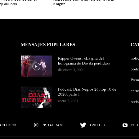
y «Blind»
Knight
MENSAJES POPULARES
CA
Ripper Owens: «La gira del
notic
holograma de Dio da pérdidas»
podc
diciembre 3, 2020
Pre
Podcast: Dias Negros 26, top 10 de
entre
2020, parte 1
enero 7, 2021
revis
ACEBOOK
INSTAGRAM
TWITTER
YOU