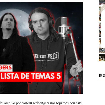
IR
del archivo podcasteril Jedbangers nos topamos con este