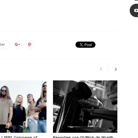
ter
| 1991: Corrosion of
Reportaje con OldNick de Wraith