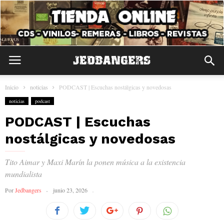
Inicio
noticias
PODCAST | Escuchas nostálgicas y novedosas
noticias
podcast
PODCAST | Escuchas
nostálgicas y novedosas
Tito Aimar y Maxi Marín la ponen música a la existencia
mundialista
Por
Jedbangers
junio 23, 2026