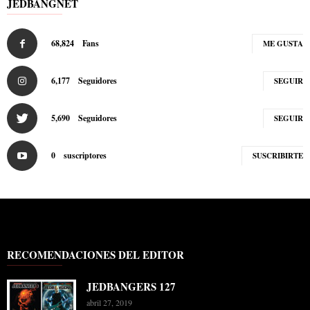
JEDBANGNET
68,824
Fans
ME GUSTA
6,177
Seguidores
SEGUIR
5,690
Seguidores
SEGUIR
0
suscriptores
SUSCRIBIRTE
RECOMENDACIONES DEL EDITOR
JEDBANGERS 127
abril 27, 2019