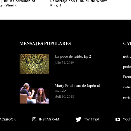
| 1991: Corrosion of
Reportaje con OldNick de Wraith
y «Blind»
Knight
MENSAJES POPULARES
CA
Un poco de ruido. Ep 2
notic
julio 31, 2019
podc
Pre
Marty Friedman: de Japón al
entre
mundo
abril 10, 2018
revis
ACEBOOK
INSTAGRAM
TWITTER
YOU