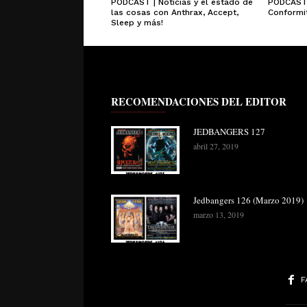
PODCAST | Noticias y el estado de
PODCAST 
las cosas con Anthrax, Accept,
Conformit
Sleep y más!
RECOMENDACIONES DEL EDITOR
JEDBANGERS 127
abril 27, 2019
Jedbangers 126 (Marzo 2019)
marzo 13, 2019
F