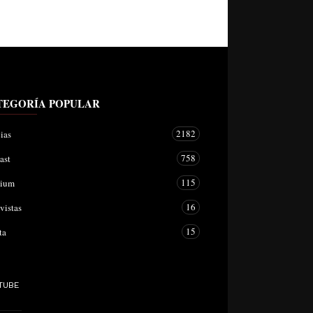
TEGORÍA POPULAR
2182
ias
758
ast
115
mium
16
vistas
15
ta
TUBE