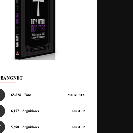
DBANGNET
68,824
Fans
ME GUSTA
6,177
Seguidores
SEGUIR
5,690
Seguidores
SEGUIR