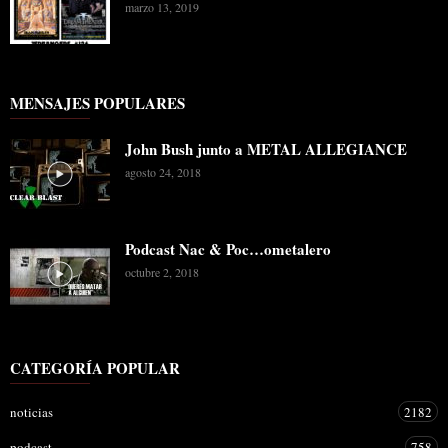
marzo 13, 2019
MENSAJES POPULARES
John Bush junto a METAL ALLEGIANCE
agosto 24, 2018
Podcast Nac & Poc…ometalero
octubre 2, 2018
CATEGORÍA POPULAR
noticias
2182
podcast
758