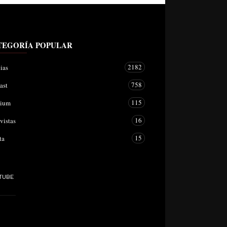
TEGORÍA POPULAR
2182
ias
758
ast
115
mium
16
vistas
15
ta
TUBE