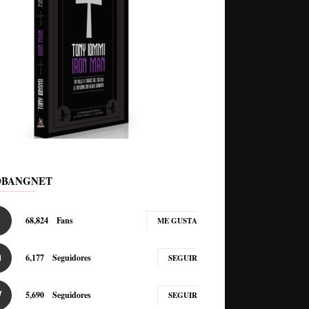
DBANGNET
68,824
Fans
ME GUSTA
6,177
Seguidores
SEGUIR
5,690
Seguidores
SEGUIR