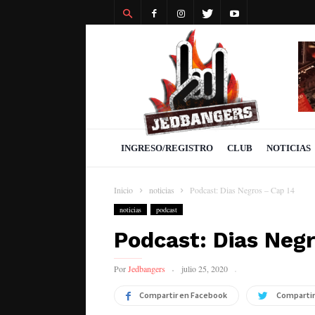
Revista
Jedbangers
INGRESO/REGISTRO
CLUB
NOTICIAS
Inicio
noticias
Podcast: Dias Negros – Cap 14
noticias
podcast
Podcast: Dias Neg
Por
Jedbangers
julio 25, 2020
Compartir en Facebook
Compartir