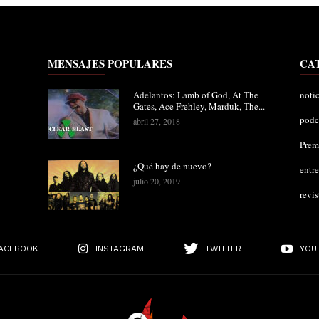
MENSAJES POPULARES
CA
Adelantos: Lamb of God, At The
notic
Gates, Ace Frehley, Marduk, The...
podc
abril 27, 2018
Pre
¿Qué hay de nuevo?
entre
julio 20, 2019
revis
ACEBOOK
INSTAGRAM
TWITTER
YOU