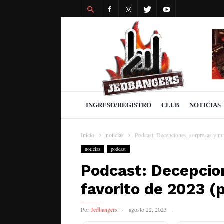
Revista
Jedbangers
INGRESO/REGISTRO
CLUB
NOTICIAS
Inicio
noticias
Podcast: Decepciones, sorpresas y nu
noticias
podcast
Podcast: Decepcion
favorito de 2023 (
Por
Jedbangers
agosto 22, 2023