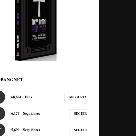
DBANGNET
68,824
Fans
ME GUSTA
6,177
Seguidores
SEGUIR
5,690
Seguidores
SEGUIR