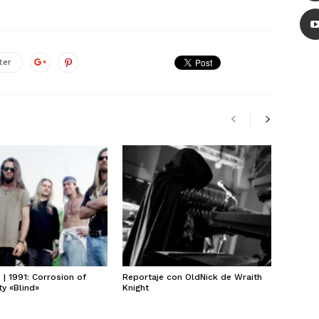
ter
| 1991: Corrosion of
Reportaje con OldNick de Wraith
y «Blind»
Knight