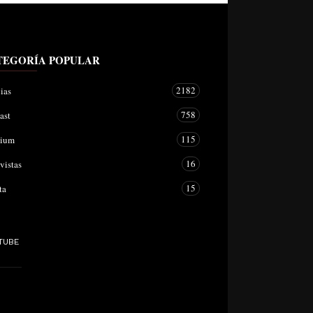
TEGORÍA POPULAR
2182
ias
758
ast
115
mium
16
vistas
15
ta
TUBE