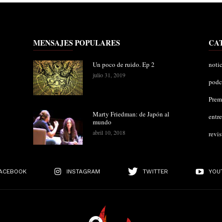
MENSAJES POPULARES
CA
Un poco de ruido. Ep 2
notic
julio 31, 2019
podc
Pre
Marty Friedman: de Japón al
entre
mundo
abril 10, 2018
revis
ACEBOOK
INSTAGRAM
TWITTER
YOU