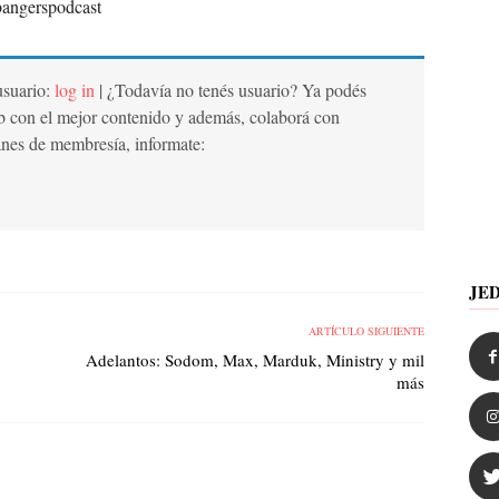
bangerspodcast
 usuario:
log in
| ¿Todavía no tenés usuario? Ya podés
b con el mejor contenido y además, colaborá con
anes de membresía, informate:
JE
ARTÍCULO SIGUIENTE
Adelantos: Sodom, Max, Marduk, Ministry y mil
más