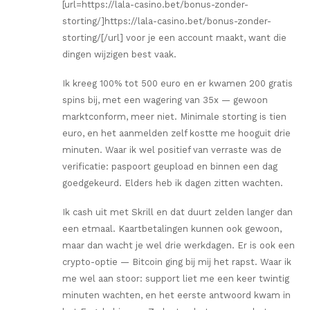
[url=https://lala-casino.bet/bonus-zonder-
storting/]https://lala-casino.bet/bonus-zonder-
storting/[/url] voor je een account maakt, want die
dingen wijzigen best vaak.
Ik kreeg 100% tot 500 euro en er kwamen 200 gratis
spins bij, met een wagering van 35x — gewoon
marktconform, meer niet. Minimale storting is tien
euro, en het aanmelden zelf kostte me hooguit drie
minuten. Waar ik wel positief van verraste was de
verificatie: paspoort geupload en binnen een dag
goedgekeurd. Elders heb ik dagen zitten wachten.
Ik cash uit met Skrill en dat duurt zelden langer dan
een etmaal. Kaartbetalingen kunnen ook gewoon,
maar dan wacht je wel drie werkdagen. Er is ook een
crypto-optie — Bitcoin ging bij mij het rapst. Waar ik
me wel aan stoor: support liet me een keer twintig
minuten wachten, en het eerste antwoord kwam in