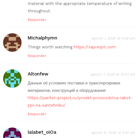
material with the appropriate temperature of writing
throughout.
Responder
Michalphymn
agosto 1, 2026 at 8:39 pm
Things worth watching
https://sapreqot.com
Responder
Altonfew
agosto 7, 2026 at 10:02 am
Данные об условиях поставки и транспортировки
материалов, конструкций и оборудования
https://paritet-project.ru/proekt-proizvodstva-rabot-
ppr-na-santehniku/
Responder
lalabet_oiOa
agosto 8, 2026 at 2:20 am