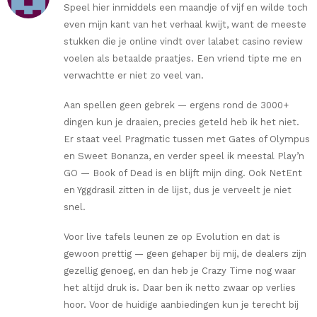
Speel hier inmiddels een maandje of vijf en wilde toch
even mijn kant van het verhaal kwijt, want de meeste
stukken die je online vindt over lalabet casino review
voelen als betaalde praatjes. Een vriend tipte me en
verwachtte er niet zo veel van.
Aan spellen geen gebrek — ergens rond de 3000+
dingen kun je draaien, precies geteld heb ik het niet.
Er staat veel Pragmatic tussen met Gates of Olympus
en Sweet Bonanza, en verder speel ik meestal Play’n
GO — Book of Dead is en blijft mijn ding. Ook NetEnt
en Yggdrasil zitten in de lijst, dus je verveelt je niet
snel.
Voor live tafels leunen ze op Evolution en dat is
gewoon prettig — geen gehaper bij mij, de dealers zijn
gezellig genoeg, en dan heb je Crazy Time nog waar
het altijd druk is. Daar ben ik netto zwaar op verlies
hoor. Voor de huidige aanbiedingen kun je terecht bij