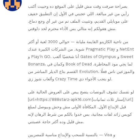
بصراحة صرفت وقت مش قليل على الموقع ده وحبيت أكتب
رأيي من غير مبالغة. اللي عجبني في الأول إن التطبيق خفيف
على موبايلي القديم، وتثبيت الملف تم من غير أي وجع دماغ.
مش هقولكم إنه مثالي بس الأداء محترم لحد دلوقتي.
من ناحية الكازينو القايمة مليانة — حوالي 3000 لعبة أو أكتر
شوية. من الشركات الكبيرة عندك Pragmatic Play و NetEnt
و Play’n GO. أنا شخصيًا ألعب Gates of Olympus و Sweet
Bonanza، وكمان في Book of Dead لما يجي مود المخاطرة.
القسم بتاع الديلر المباشر من Evolution، والموزعين ناس فعلًا
وألعاب شوز زي Crazy Time لو بتحب الأجواء دي.
لو نفسك تشوف البونصات ينصح يبص على العروض الحالية على
[url=https://888starz-apk16.com]ستار ثلاث ثمانيات[/url]
قبل الإيداع الأول. المكافأة الأولى مش وحش وبيوصل لمبلغ
كويس زائد لفات مجانية، بس خدوا بالكم من شرط الرهان لإنه
مش قليل وده أكتر حاجة عصبتني.
بالنسبة للسحب والإيداع مناسبة للمصريين — Visa و