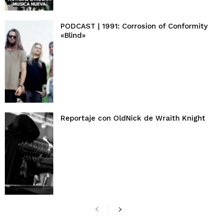
PODCAST | 1991: Corrosion of Conformity
«Blind»
Reportaje con OldNick de Wraith Knight