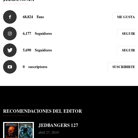
68,824
Fans
ME GUSTA
6,177
Seguidores
SEGUIR
5,690
Seguidores
SEGUIR
0
suscriptores
SUSCRIBIRTE
RECOMENDACIONES DEL EDITOR
JEDBANGERS 127
abril 27, 2019