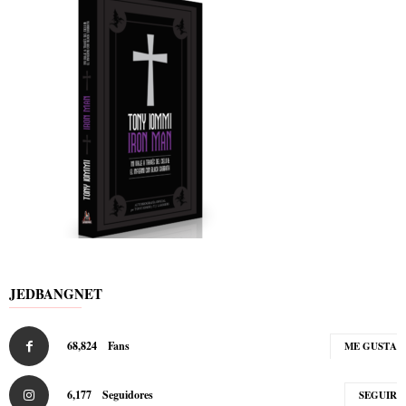
JEDBANGNET
68,824
Fans
ME GUSTA
6,177
Seguidores
SEGUIR