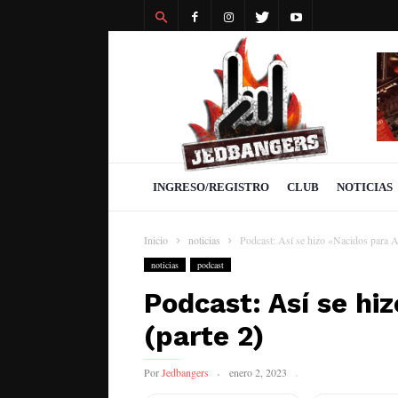
Revista
Jedbangers
INGRESO/REGISTRO
CLUB
NOTICIAS
Inicio
noticias
Podcast: Así se hizo «Nacidos para A
noticias
podcast
Podcast: Así se hi
(parte 2)
Por
Jedbangers
enero 2, 2023