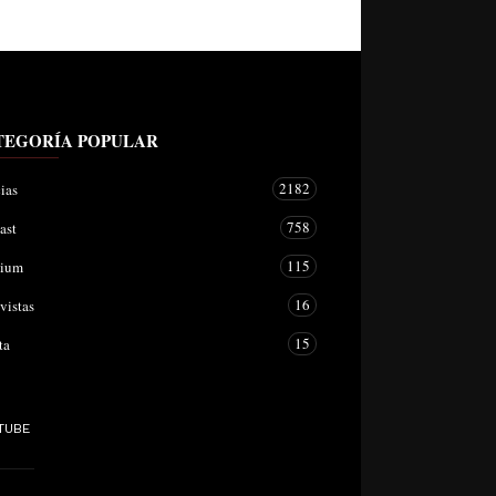
TEGORÍA POPULAR
2182
ias
758
ast
115
mium
16
vistas
15
ta
TUBE