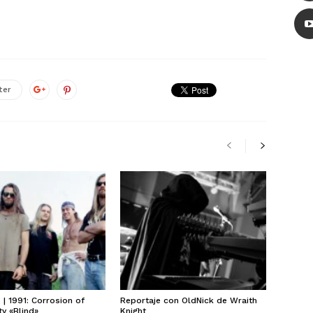
ter
| 1991: Corrosion of
Reportaje con OldNick de Wraith
y «Blind»
Knight