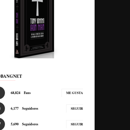
DBANGNET
68,824
Fans
ME GUSTA
6,177
Seguidores
SEGUIR
5,690
Seguidores
SEGUIR