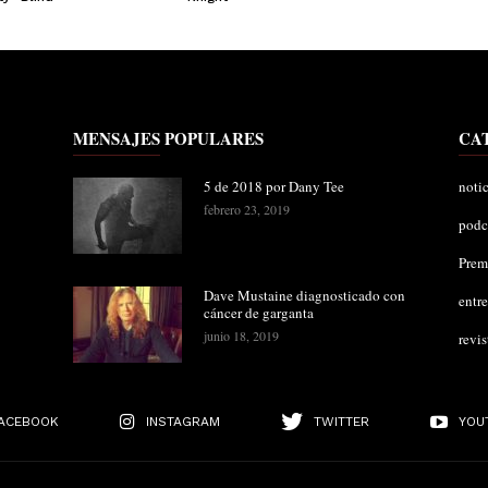
MENSAJES POPULARES
CA
5 de 2018 por Dany Tee
notic
febrero 23, 2019
podc
Pre
Dave Mustaine diagnosticado con
entre
cáncer de garganta
junio 18, 2019
revis
ACEBOOK
INSTAGRAM
TWITTER
YOU