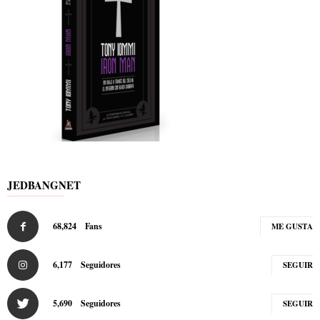
JEDBANGNET
68,824
Fans
ME GUSTA
6,177
Seguidores
SEGUIR
5,690
Seguidores
SEGUIR