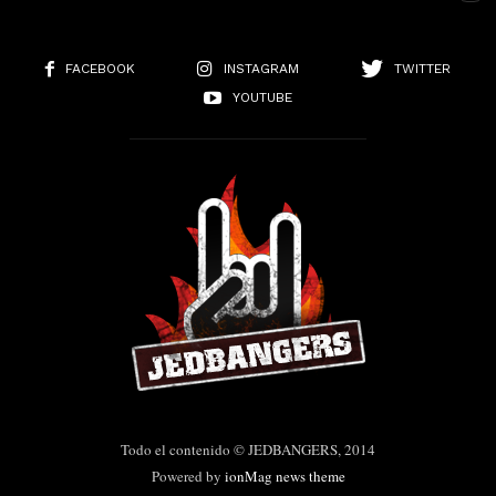
FACEBOOK
INSTAGRAM
TWITTER
YOUTUBE
Todo el contenido © JEDBANGERS, 2014
Powered by
ionMag news theme