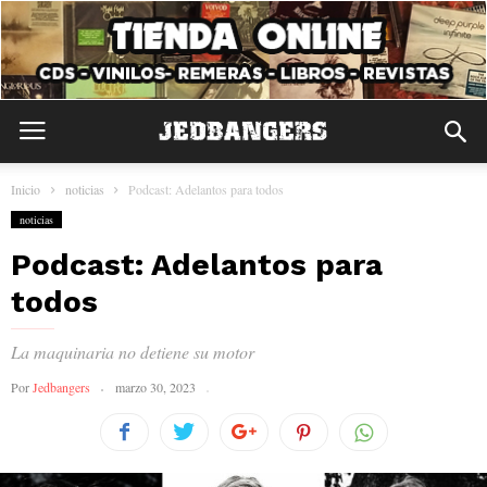
Inicio
noticias
Podcast: Adelantos para todos
noticias
Podcast: Adelantos para
todos
La maquinaria no detiene su motor
Por
Jedbangers
marzo 30, 2023