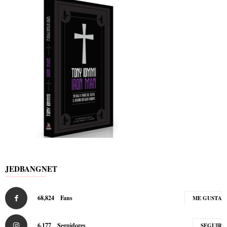
JEDBANGNET
68,824
Fans
ME GUSTA
6,177
Seguidores
SEGUIR