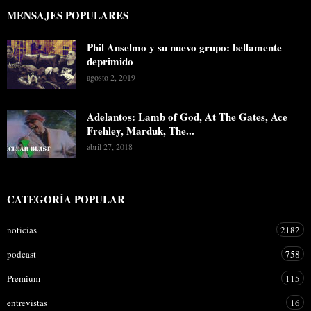
MENSAJES POPULARES
Phil Anselmo y su nuevo grupo: bellamente
deprimido
agosto 2, 2019
Adelantos: Lamb of God, At The Gates, Ace
Frehley, Marduk, The...
abril 27, 2018
CATEGORÍA POPULAR
noticias
2182
podcast
758
Premium
115
entrevistas
16