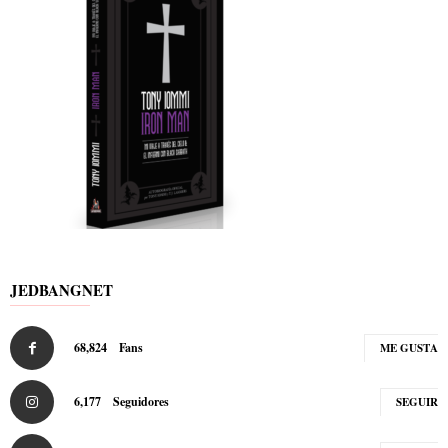
JEDBANGNET
68,824
Fans
ME GUSTA
6,177
Seguidores
SEGUIR