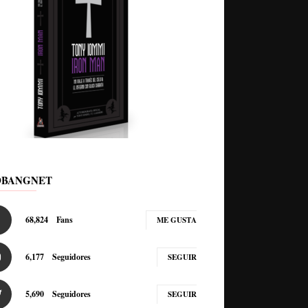
DBANGNET
68,824
Fans
ME GUSTA
6,177
Seguidores
SEGUIR
5,690
Seguidores
SEGUIR