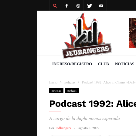
Revista
Jedbangers
INGRESO/REGISTRO
CLUB
NOTICIAS
Inicio
noticias
Podcast 1992: Alice in Chains «Dirt»
noticias
podcast
Podcast 1992: Alic
A cargo de la dupla menos esperada
Por
Jedbangers
agosto 8, 2022