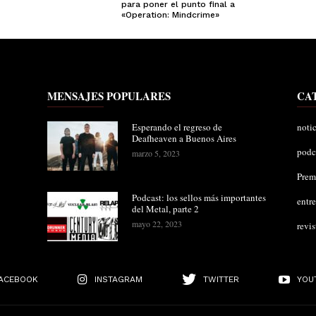
para poner el punto final a
«Operation: Mindcrime»
MENSAJES POPULARES
CA
Esperando el regreso de
notic
Deafheaven a Buenos Aires
podc
marzo 5, 2023
Pre
Podcast: los sellos más importantes
entre
del Metal, parte 2
mayo 22, 2023
revis
ACEBOOK
INSTAGRAM
TWITTER
YOU