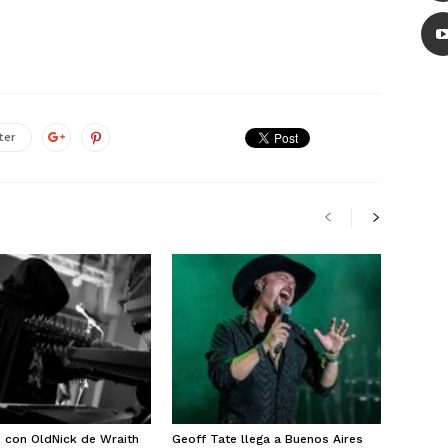
ter
e con OldNick de Wraith
Geoff Tate llega a Buenos Aires