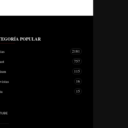
TEGORÍA POPULAR
2181
ias
757
ast
115
mium
16
vistas
15
ta
TUBE