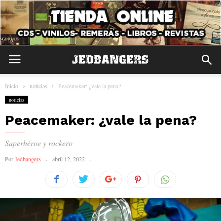
Inicio
noticias
Peacemaker: ¿vale la pena?
noticias
Peacemaker: ¿vale la pena?
Superhéroe y rockero
Por
Jedbangers
abril 12, 2022