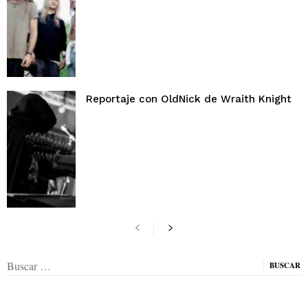
Reportaje con OldNick de Wraith Knight
Buscar: