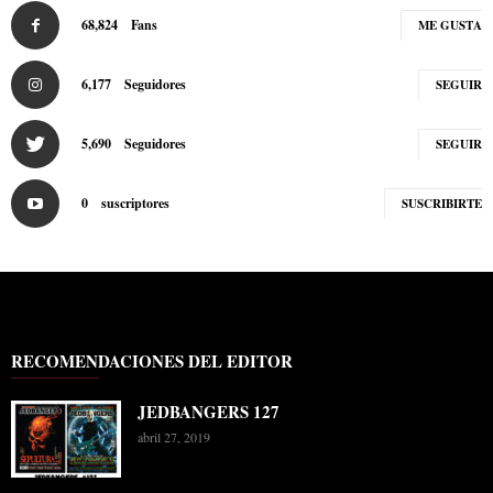
68,824
Fans
ME GUSTA
6,177
Seguidores
SEGUIR
5,690
Seguidores
SEGUIR
0
suscriptores
SUSCRIBIRTE
RECOMENDACIONES DEL EDITOR
JEDBANGERS 127
abril 27, 2019