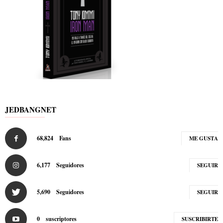
JEDBANGNET
68,824
Fans
ME GUSTA
6,177
Seguidores
SEGUIR
5,690
Seguidores
SEGUIR
0
suscriptores
SUSCRIBIRTE