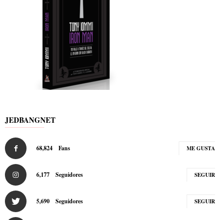
JEDBANGNET
68,824
Fans
ME GUSTA
6,177
Seguidores
SEGUIR
5,690
Seguidores
SEGUIR