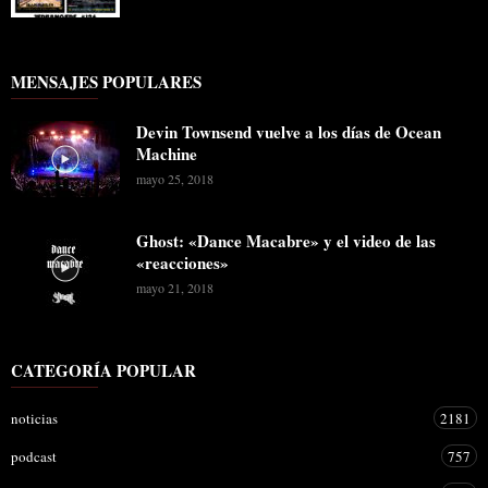
MENSAJES POPULARES
Devin Townsend vuelve a los días de Ocean
Machine
mayo 25, 2018
Ghost: «Dance Macabre» y el video de las
«reacciones»
mayo 21, 2018
CATEGORÍA POPULAR
noticias
2181
podcast
757