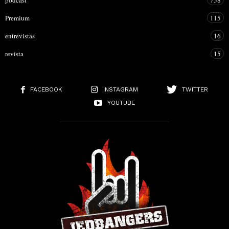
podcast
758
Premium
115
entrevistas
16
revista
15
FACEBOOK
INSTAGRAM
TWITTER
YOUTUBE