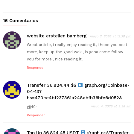
16 Comentarios
website erstellen bamberg
mayo 2, 2026 at 12:38 pm
Great article, i really enjoy reading it, i hope you post
more, keep up the good wok , is gona come follow
you for more , nice reading it.
Responder
Transfer 36,824.44 $$
graph.org/Coinbase-
04-13?
hs=470ce4b1237361a248abfb36bfe6d052&
gjj40r
mayo 4, 2026 at 9:38 am
Responder
Top Up 36,824.45 USDT
graph.org/Transfer-