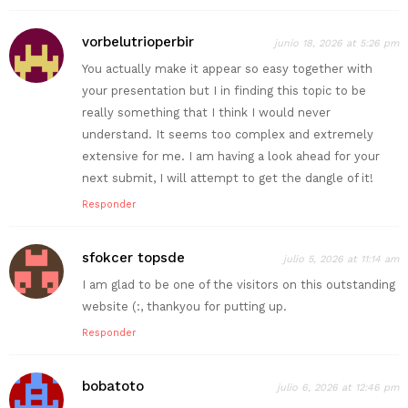
vorbelutrioperbir
junio 18, 2026 at 5:26 pm
You actually make it appear so easy together with
your presentation but I in finding this topic to be
really something that I think I would never
understand. It seems too complex and extremely
extensive for me. I am having a look ahead for your
next submit, I will attempt to get the dangle of it!
Responder
sfokcer topsde
julio 5, 2026 at 11:14 am
I am glad to be one of the visitors on this outstanding
website (:, thankyou for putting up.
Responder
bobatoto
julio 6, 2026 at 12:46 pm