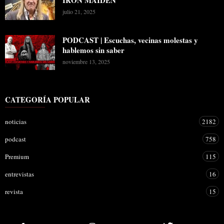
julio 21, 2025
PODCAST | Escuchas, vecinas molestas y
hablemos sin saber
noviembre 13, 2025
CATEGORÍA POPULAR
noticias
2182
podcast
758
Premium
115
entrevistas
16
revista
15