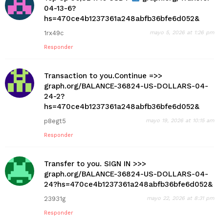
04-13-6?
hs=470ce4b1237361a248abfb36bfe6d052&
1rx49c
mayo 5, 2026 at 1:26 pm
Responder
Transaction to you.Continue =>>
graph.org/BALANCE-36824-US-DOLLARS-04-
24-2?
hs=470ce4b1237361a248abfb36bfe6d052&
p8egt5
mayo 19, 2026 at 10:15 am
Responder
Transfer to you. SIGN IN >>>
graph.org/BALANCE-36824-US-DOLLARS-04-
24?hs=470ce4b1237361a248abfb36bfe6d052&
23931g
mayo 22, 2026 at 8:31 pm
Responder