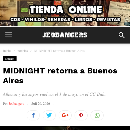
Inicio
noticias
MIDNIGHT retorna a Buenos Aires
noticias
MIDNIGHT retorna a Buenos
Aires
Athenar y los suyos vuelven el 1 de mayo en el CC Bula
Por
Jedbangers
abril 29, 2026