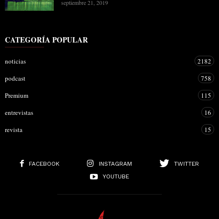
septiembre 21, 2019
CATEGORÍA POPULAR
noticias
2182
podcast
758
Premium
115
entrevistas
16
revista
15
FACEBOOK
INSTAGRAM
TWITTER
YOUTUBE