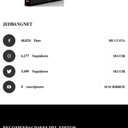
JEDBANGNET
68,824
Fans
ME GUSTA
6,177
Seguidores
SEGUIR
5,690
Seguidores
SEGUIR
0
suscriptores
SUSCRIBIRTE
RECOMENDACIONES DEL EDITOR