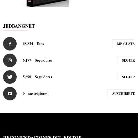
JEDBANGNET
68,824
Fans
ME GUSTA
6,177
Seguidores
SEGUIR
5,690
Seguidores
SEGUIR
0
suscriptores
SUSCRIBIRTE
RECOMENDACIONES DEL EDITOR