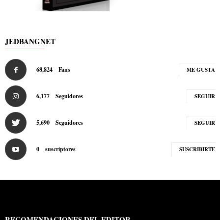
JEDBANGNET
68,824
Fans
ME GUSTA
6,177
Seguidores
SEGUIR
5,690
Seguidores
SEGUIR
0
suscriptores
SUSCRIBIRTE
RECOMENDACIONES DEL EDITOR