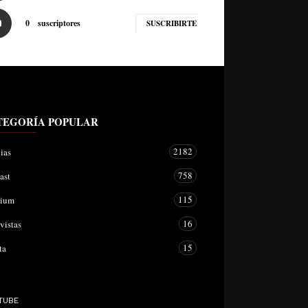
0
suscriptores
SUSCRIBIRTE
TEGORÍA POPULAR
2182
ias
758
ast
115
mium
16
vistas
15
ta
TUBE