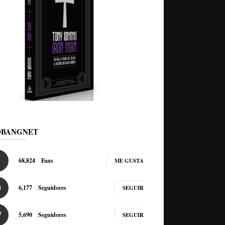
DBANGNET
68,824
Fans
ME GUSTA
6,177
Seguidores
SEGUIR
5,690
Seguidores
SEGUIR