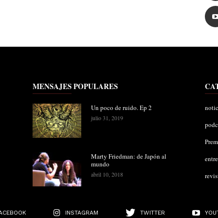
MENSAJES POPULARES
CA
Un poco de ruido. Ep 2
notic
julio 31, 2019
podc
Pre
Marty Friedman: de Japón al
entre
mundo
abril 10, 2018
revis
ACEBOOK
INSTAGRAM
TWITTER
YOU