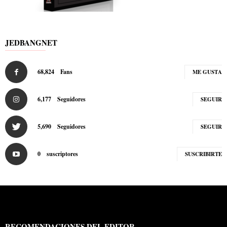
JEDBANGNET
68,824
Fans
ME GUSTA
6,177
Seguidores
SEGUIR
5,690
Seguidores
SEGUIR
0
suscriptores
SUSCRIBIRTE
RECOMENDACIONES DEL EDITOR